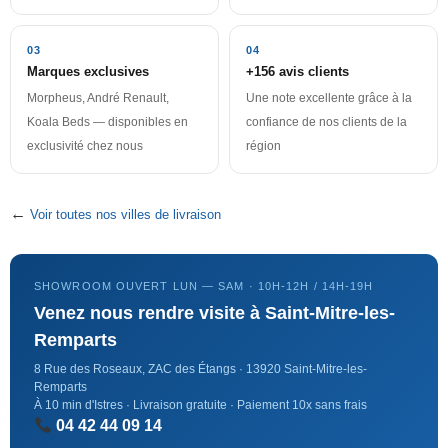
03
04
Marques exclusives
+156 avis clients
Morpheus, André Renault,
Une note excellente grâce à la
Koala Beds — disponibles en
confiance de nos clients de la
exclusivité chez nous
région
←
Voir toutes nos villes de livraison
SHOWROOM OUVERT LUN — SAM · 10H-12H / 14H-19H
Venez nous rendre visite à Saint-Mitre-les-
Remparts
8 Rue des Roseaux, ZAC des Étangs · 13920 Saint-Mitre-les-
Remparts
À 10 min d'Istres · Livraison gratuite · Paiement 10x sans frais
04 42 44 09 14