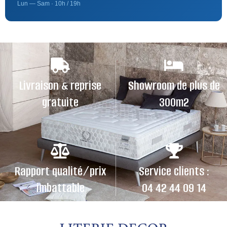
Lun — Sam · 10h / 19h
Livraison & reprise
Showroom de plus de
gratuite
300m2
Rapport qualité/prix
Service clients :
imbattable
04 42 44 09 14