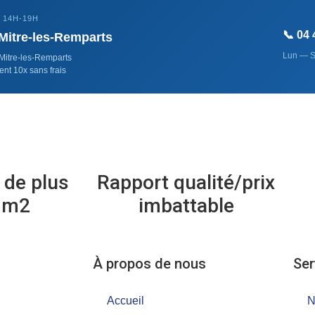
 14H-19H
📞 04 
-Mitre-les-Remparts
Lun — S
Mitre-les-Remparts
ent 10x sans frais
de plus
Rapport qualité/prix
0m2
imbattable
À propos de nous
Ser
Accueil
N