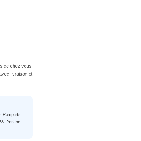
es de chez vous.
vec livraison et
es-Remparts,
68. Parking