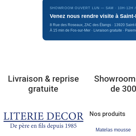
SHOWROOM OUVERT LUN — SAM · 10H-12H /
Venez nous rendre visite à Saint
8 Rue des Roseaux, ZAC des Étangs · 13920 Saint-
À 15 min de Fos-sur-Mer · Livraison gratuite · Paiem
Livraison & reprise
Showroom 
gratuite
de 30
Nos produits
Matelas mousse