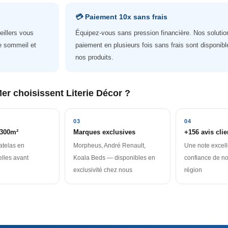
💳 Paiement 10x sans frais
illers vous
Équipez-vous sans pression financière. Nos solutio
e sommeil et
paiement en plusieurs fois sans frais sont disponibl
nos produits.
er choisissent Literie Décor ?
03
04
300m²
Marques exclusives
+156 avis clie
atelas en
Morpheus, André Renault,
Une note excell
elles avant
Koala Beds — disponibles en
confiance de nos
exclusivité chez nous
région