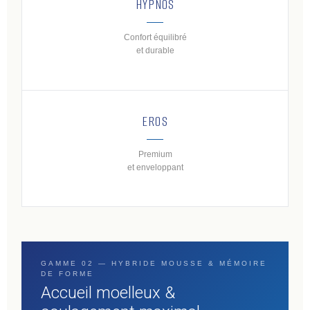
HYPNOS
Confort équilibré
et durable
EROS
Premium
et enveloppant
GAMME 02 — HYBRIDE MOUSSE & MÉMOIRE
DE FORME
Accueil moelleux &