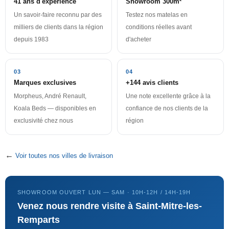
41 ans d'expérience
Showroom 300m²
Un savoir-faire reconnu par des
Testez nos matelas en
milliers de clients dans la région
conditions réelles avant
depuis 1983
d'acheter
03
04
Marques exclusives
+144 avis clients
Morpheus, André Renault,
Une note excellente grâce à la
Koala Beds — disponibles en
confiance de nos clients de la
exclusivité chez nous
région
←
Voir toutes nos villes de livraison
SHOWROOM OUVERT LUN — SAM · 10H-12H / 14H-19H
Venez nous rendre visite à Saint-Mitre-les-
Remparts